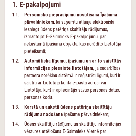
E-pakalpojumi
Personisko pieprasījumu nosūtīšana Īpašuma
pārvaldniekam
, lai saņemtu atļauju elektroniski
iesniegt ūdens patēriņa skaitītāju rādījumus,
izmantojot
E-Saimnieks
E-pakalpojumu
, par
nekustamā īpašuma objektu, kas norādīts Lietotāja
pieteikumā;
Automātiska līgumu, īpašumu un ar to saistītās
informācijas piesaiste lietotājam
, ja sadarbības
partnera norēķinu sistēmā ir reģistrēti līgumi, kuri ir
saistīti ar Lietotāja konta e-pasta adresi vai
Lietotāja, kurš ir apliecinājis savus personas datus,
personas kodu.
Karstā un aukstā ūdens patēriņa skaitītāju
rādījumu nodošana
Īpašuma pārvaldniekam;
Ūdens skaitītāju rādījumu un skaitītāju informācijas
vēstures attēlošana
E-Saimnieks
Vietnē par