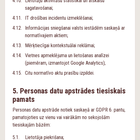
Lietotāju aktivitāšu statistikai un atskaišu
sagatavošanai;
IT drošības incidentu izmeklēšanai;
Informācijas sniegšanai valsts iestādēm saskaņā ar
normatīvajiem aktiem;
Mērķtiecīgai kontekstuālai reklāmai;
Vietnes apmeklējuma un lietošanas analīzei
(piemēram, izmantojot Google Analytics);
Citu normatīvo aktu prasību izpildei.
Personas datu apstrādes tiesiskais
pamats
Personas datu apstrāde notiek saskaņā ar GDPR 6. pantu,
pamatojoties uz vienu vai vairākām no sekojošām
tiesiskajām bāzēm:
Lietotāja piekrišana;