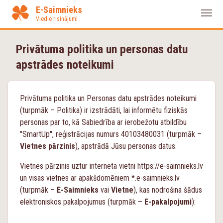
E-Saimnieks
Viedie risinājumi
Ienākt
Privātuma politika un personas datu
apstrādes noteikumi
Reģistrēties
E-pakalpojuma lietošanas noteikumi
Privātuma politika un Personas datu apstrādes noteikumi
(turpmāk – Politika) ir izstrādāti, lai informētu fiziskās
Personas datu apstrādes noteikumi
personas par to, kā Sabiedrība ar ierobežotu atbildību
"SmartUp", reģistrācijas numurs 40103480031 (turpmāk –
Informācija namīpašumu pārvaldniekiem
Vietnes pārzinis
), apstrādā Jūsu personas datus.
По-русски
Vietnes pārzinis uztur interneta vietni https://e-saimnieks.lv
un visas vietnes ar apakšdomēniem *.e-saimnieks.lv
In english
(turpmāk –
E-Saimnieks
vai
Vietne
), kas nodrošina šādus
elektroniskos pakalpojumus (turpmāk –
E-pakalpojumi
):